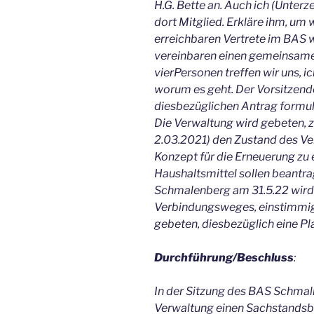
H.G. Bette an. Auch ich (Unter
dort Mitglied. Erkläre ihm, um w
erreichbaren Vertrete im BAS 
vereinbaren einen gemeinsame
vierPersonen treffen wir uns, 
worum es geht. Der Vorsitzende
diesbezüglichen Antrag formuli
Die Verwaltung wird gebeten, 
2.03.2021) den Zustand des V
Konzept für die Erneuerung zu 
Haushaltsmittel sollen beantra
Schmalenberg am 31.5.22 wird
Verbindungsweges, einstimmig
gebeten, diesbezüglich eine Pl
Durchführung/Beschluss
:
In der Sitzung des BAS Schmall
Verwaltung einen Sachstandsb