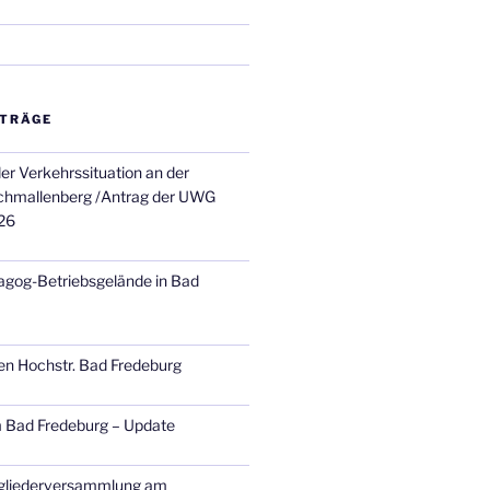
ITRÄGE
er Verkehrssituation an der
chmallenberg /Antrag der UWG
26
agog-Betriebsgelände in Bad
en Hochstr. Bad Fredeburg
 Bad Fredeburg – Update
tgliederversammlung am