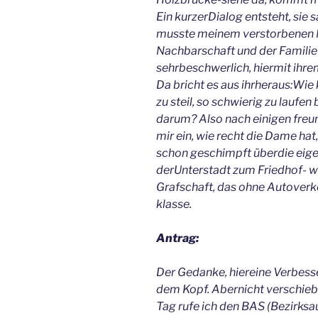
Ein kurzerDialog entsteht, sie
musste meinem verstorbenen Ma
Nachbarschaft und der Familie p
sehrbeschwerlich, hiermit ihre
Da bricht es aus ihrheraus:Wi
zu steil, so schwierig zu lau
darum? Also nach einigen freun
mir ein, wie recht die Dame h
schon geschimpft überdie eige
derUnterstadt zum Friedhof- we
Grafschaft, das ohne Autover
klasse.
Antrag:
Der Gedanke, hiereine Verbess
dem Kopf. Abernicht verschieb
Tag rufe ich den BAS (Bezirks