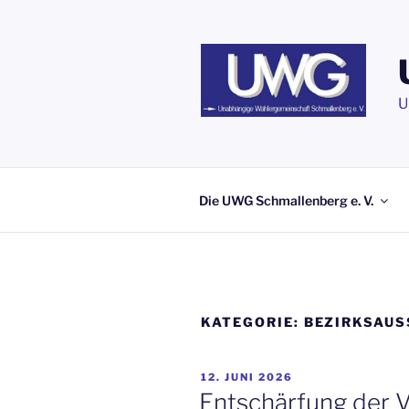
Zum
Inhalt
springen
U
Die UWG Schmallenberg e. V.
KATEGORIE:
BEZIRKSAU
VERÖFFENTLICHT
12. JUNI 2026
AM
Entschärfung der V