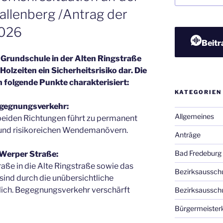
llenberg /Antrag der
026
Beitr
r Grundschule in der Alten Ringstraße
Holzeiten ein Sicherheitsrisiko dar. Die
h folgende Punkte charakterisiert:
KATEGORIEN
egegnungsverkehr:
Allgemeines
iden Richtungen führt zu permanent
 und risikoreichen Wendemanövern.
Anträge
Bad Fredeburg
Werper Straße:
raße in die Alte Ringstraße sowie das
Bezirksaussch
ind durch die unübersichtliche
lich. Begegnungsverkehr verschärft
Bezirksaussch
Bürgermeister