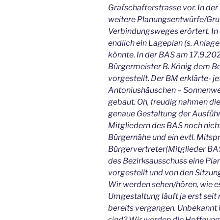
Grafschafterstrasse vor. In de
weitere Planungsentwürfe/Gru
Verbindungsweges erörtert. In
endlich ein Lageplan (s. Anlag
könnte. In der BAS am 17.9.2
Bürgermeister B. König dem B
vorgestellt. Der BM erklärte- 
Antoniushäuschen – Sonnenweg 
gebaut. Oh, freudig nahmen die 
genaue Gestaltung der Ausfüh
Mitgliedern des BAS noch nicht
Bürgernähe und ein evtl. Mitsp
Bürgervertreter(Mitglieder BA
des
Bezirksausschuss
eine Pla
vorgestellt und von den Sitzu
Wir werden sehen/hören, wie es
Umgestaltung läuft ja erst seit
bereits vergangen. Unbekannt
sind? Wir werden die Hoffnung