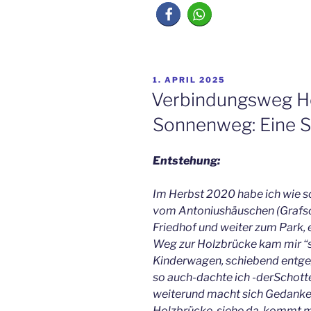
VERÖFFENTLICHT
1. APRIL 2025
AM
Verbindungsweg He
Sonnenweg: Eine S
Entstehung:
Im Herbst 2020 habe ich wie s
vom Antoniushäuschen (Grafsc
Friedhof und weiter zum Park, e
Weg zur Holzbrücke kam mir “s
Kinderwagen, schiebend entgege
so auch-dachte ich -derSchott
weiterund macht sich Gedanke
Holzbrücke-siehe da, kommt mi