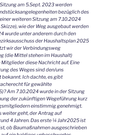
r Sitzung am 5.Sept. 2023 werden
ndstücksangelegenheiten bezüglich des
 einer weiteren Sitzung am 7.10.2024
e Skizze), wie der Weg ausgebaut werden
024 wurde unter anderem durch den
ezirksausschuss der Haushaltsplan 2025
jetzt wir der Verbindungsweg
(die Mittel stehen im Haushalt)
Mitglieder diese Nachricht auf. Eine
rung des Weges sind den/uns
 bekannt. Ich dachte, es gibt
racherecht für gewählte
S)? Am 7.10.2024 wurde in der Sitzung
nung der zukünftigen Wegeführung kurz
ngsmitgliedern einstimmig genehmigt.
 weiter geht, der Antrag auf
 rund 4 Jahren. Das erste ¼ Jahr2025 ist
 ist, ob Baumaßnahmen ausgeschrieben
 auf ein baldiges unbeschwertes