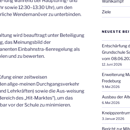
e-lung während der Hauptbring- und
Wahlkampf
hr sowie 12:30–13:30 Uhr), um den
Ziele
rliche Wendemanöver zu unterbinden.
NEUESTE BE
altung wird beauftragt unter Beteiligung
g, das Meinungsbild der
Entschärfung d
anenten Einbahnstra-ßenregelung als
Grundschule S
olen und zu bewerten.
vom 08.06.20
12. Juni 2026
Erweiterung M
fung einer zeitweisen
Fredeburg
den allge-meinen Durchgangsverkehr
9. Mai 2026
und Lehrkräften) sowie die Aus-weisung
Ausbau der Alt
m Bereich des „Hit-Marktes“), um das
6. Mai 2026
ar vor der Schule zu minimieren.
Kneippzentrum
3. Januar 2026
Bericht zur Mi