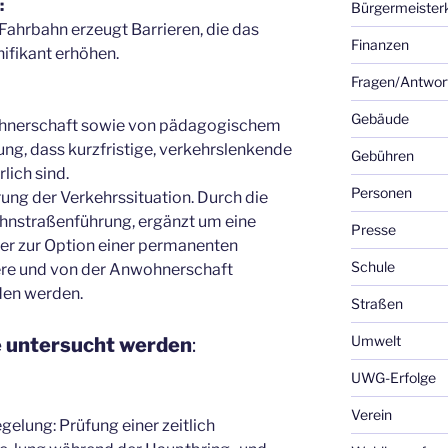
:
Bürgermeister
Fahrbahn erzeugt Barrieren, die das
Finanzen
nifikant erhöhen.
Fragen/Antwor
Gebäude
hnerschaft sowie von pädagogischem
ung, dass kurzfristige, verkehrslenkende
Gebühren
ich sind.
Personen
rrung der Verkehrssituation. Durch die
ahnstraßenführung, ergänzt um eine
Presse
er zur Option einer permanenten
Schule
here und von der Anwohnerschaft
den werden.
Straßen
Umwelt
e untersucht werden
:
UWG-Erfolge
Verein
elung: Prüfung einer zeitlich