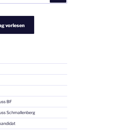
ag vorlesen
uss BF
uss Schmallenberg
kandidat