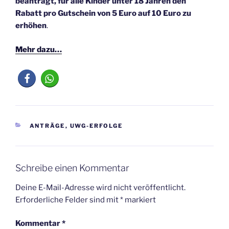
beantragt, für alle Kinder unter 18 Jahren den
Rabatt pro Gutschein von 5 Euro auf 10 Euro zu
erhöhen
.
Mehr dazu…
KATEGORIEN
ANTRÄGE
,
UWG-ERFOLGE
Schreibe einen Kommentar
Deine E-Mail-Adresse wird nicht veröffentlicht.
Erforderliche Felder sind mit
*
markiert
Kommentar
*