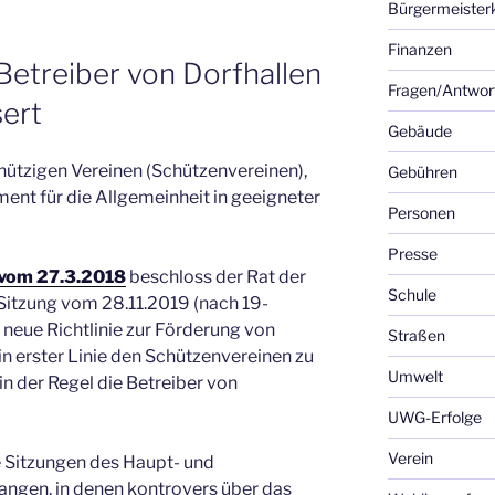
Bürgermeister
Finanzen
 Betreiber von Dorfhallen
Fragen/Antwor
ert
Gebäude
nützigen Vereinen (Schützenvereinen),
Gebühren
ent für die Allgemeinheit in geeigneter
Personen
Presse
vom 27.3.2018
beschloss der Rat der
Schule
Sitzung vom 28.11.2019 (nach 19-
 neue Richtlinie zur Förderung von
Straßen
 in erster Linie den Schützenvereinen zu
Umwelt
n der Regel die Betreiber von
UWG-Erfolge
Verein
Sitzungen des Haupt- und
ngen, in denen kontrovers über das