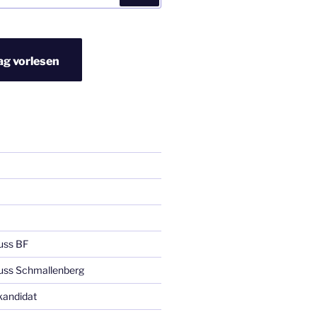
ag vorlesen
uss BF
uss Schmallenberg
kandidat