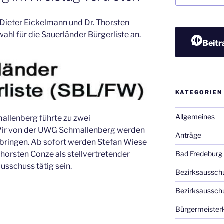
 Dieter Eickelmann und Dr. Thorsten
ahl für die Sauerländer Bürgerliste an.
Beitr
KATEGORIEN
Allgemeines
allenberg führte zu zwei
Wir von der UWG Schmallenberg werden
Anträge
nbringen. Ab sofort werden Stefan Wiese
Bad Fredeburg
horsten Conze als stellvertretender
sschuss tätig sein.
Bezirksaussch
Bezirksaussch
Bürgermeister