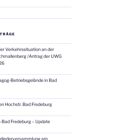
ITRÄGE
er Verkehrssituation an der
chmallenberg /Antrag der UWG
26
agog-Betriebsgelände in Bad
en Hochstr. Bad Fredeburg
 Bad Fredeburg – Update
tgliederversammlung am