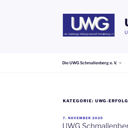
Zum
Inhalt
springen
U
Die UWG Schmallenberg e. V.
KATEGORIE:
UWG-ERFOL
VERÖFFENTLICHT
7. NOVEMBER 2020
AM
UWG Schmallenberg