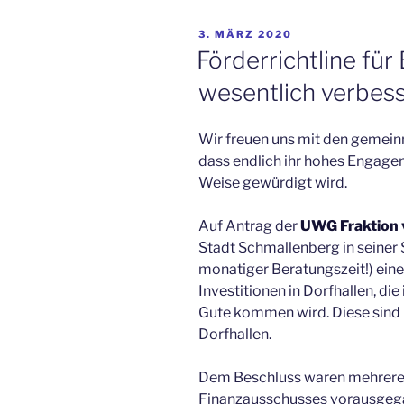
VERÖFFENTLICHT
3. MÄRZ 2020
AM
Förderrichtline für
wesentlich verbess
Wir freuen uns mit den gemein
dass endlich ihr hohes Engagem
Weise gewürdigt wird.
Auf Antrag der
UWG Fraktion 
Stadt Schmallenberg in seiner 
monatiger Beratungszeit!) eine
Investitionen in Dorfhallen, die
Gute kommen wird. Diese sind i
Dorfhallen.
Dem Beschluss waren mehrere 
Finanzausschusses vorausgega