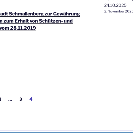
24.10.2025
2. November 202
n der Stadt Schmallenberg zur Gewährung
n zum Erhalt von Schützen- und
 vom 28.11.2019
ng
Seite
Seite
Seite
1
…
3
4