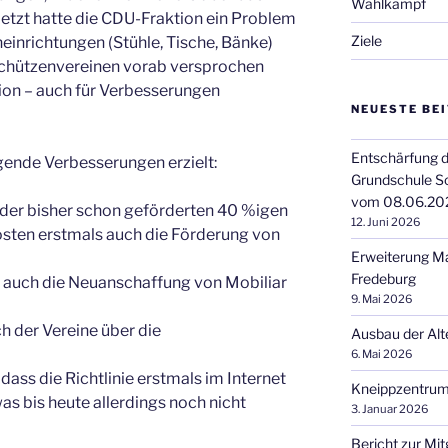
Wahlkampf
letzt hatte die CDU-Fraktion ein Problem
Ziele
neinrichtungen (Stühle, Tische, Bänke)
Schützenvereinen vorab versprochen
tion – auch für Verbesserungen
NEUESTE BE
Entschärfung d
nde Verbesserungen erzielt:
Grundschule S
vom 08.06.20
n der bisher schon geförderten 40 %igen
12. Juni 2026
sten erstmals auch die Förderung von
Erweiterung M
Fredeburg
 auch die Neuanschaffung von Mobiliar
9. Mai 2026
h der Vereine über die
Ausbau der Alt
6. Mai 2026
dass die Richtlinie erstmals im Internet
Kneippzentrum
was bis heute allerdings noch nicht
3. Januar 2026
Bericht zur Mi