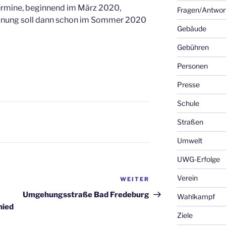
ermine, beginnend im März 2020,
Fragen/Antwor
lanung soll dann schon im Sommer 2020
Gebäude
Gebühren
Personen
Presse
Schule
Straßen
Umwelt
UWG-Erfolge
Verein
WEITER
Nächster
Beitrag
Umgehungsstraße Bad Fredeburg
Wahlkampf
hied
Ziele