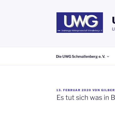
Zum
Inhalt
springen
U
Die UWG Schmallenberg e. V.
VERÖFFENTLICHT
13. FEBRUAR 2020
VON
GILBE
AM
Es tut sich was in