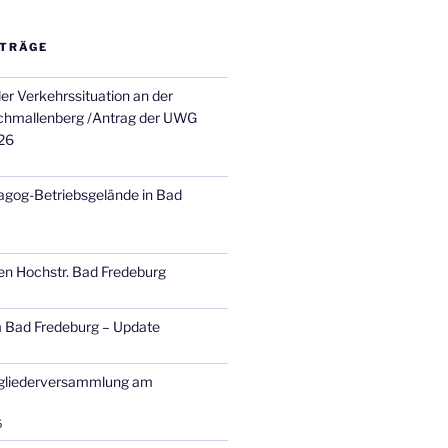
ITRÄGE
er Verkehrssituation an der
chmallenberg /Antrag der UWG
26
agog-Betriebsgelände in Bad
en Hochstr. Bad Fredeburg
 Bad Fredeburg – Update
tgliederversammlung am
5