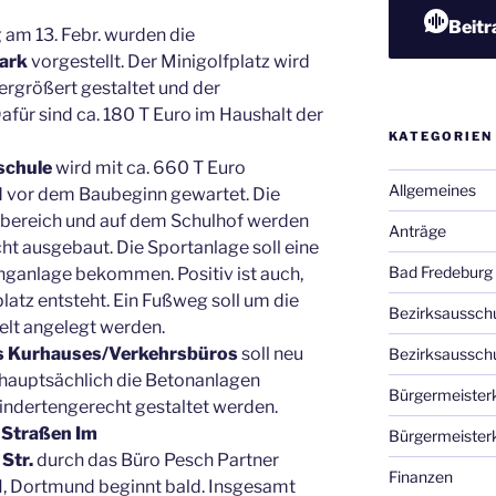
Beitr
 am 13. Febr. wurden die
park
vorgestellt. Der Minigolfplatz wird
ergrößert gestaltet und der
Dafür sind ca. 180 T Euro im Haushalt der
KATEGORIEN
schule
wird mit ca. 660 T Euro
Allgemeines
d vor dem Baubeginn gewartet. Die
bereich und auf dem Schulhof werden
Anträge
t ausgebaut. Die Sportanlage soll eine
Bad Fredeburg
ganlage bekommen. Positiv ist auch,
platz entsteht. Ein Fußweg soll um die
Bezirksaussch
elt angelegt werden.
s Kurhauses/Verkehrsbüros
soll neu
Bezirksaussch
 hauptsächlich die Betonanlagen
Bürgermeister
hindertengerecht gestaltet werden.
 Straßen Im
Bürgermeister
Str.
durch das Büro Pesch Partner
Finanzen
, Dortmund beginnt bald. Insgesamt