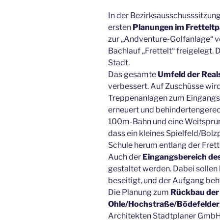
In der Bezirksausschusssitzung
ersten
Planungen im Frettelt
zur „Andventure-Golfanlage“ v
Bachlauf „Frettelt“ freigelegt. 
Stadt.
Das gesamte
Umfeld der Real
verbessert. Auf Zuschüsse wir
Treppenanlagen zum Eingangs
erneuert und behindertengerech
100m-Bahn und eine Weitsprun
dass ein kleines Spielfeld/Bolz
Schule herum entlang der Frett
Auch der
Eingangsbereich de
gestaltet werden. Dabei sollen
beseitigt, und der Aufgang be
Die Planung zum
Rückbau der
Ohle/Hochstraße/Bödefelder 
Architekten Stadtplaner GmbH