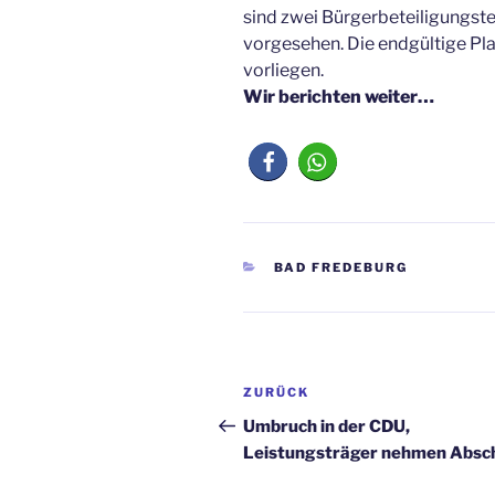
sind zwei Bürgerbeteiligungst
vorgesehen. Die endgültige P
vorliegen.
Wir berichten weiter…
KATEGORIEN
BAD FREDEBURG
Beitragsnavigation
Vorheriger
ZURÜCK
Beitrag
Umbruch in der CDU,
Leistungsträger nehmen Absc