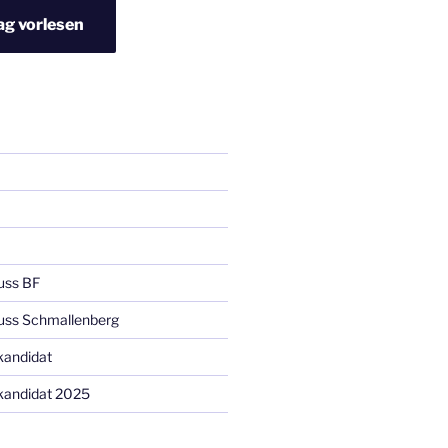
ag vorlesen
uss BF
uss Schmallenberg
kandidat
kandidat 2025