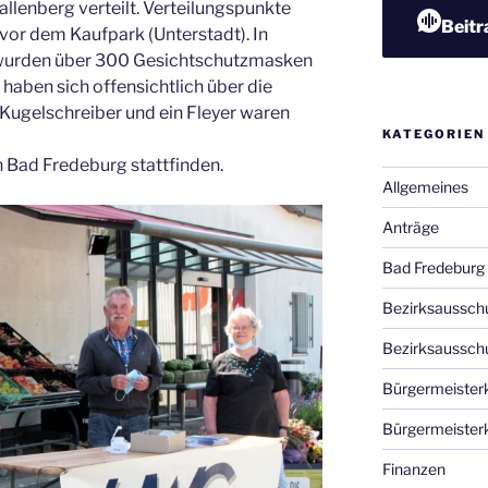
lenberg verteilt. Verteilungspunkte
Beitr
vor dem Kaufpark (Unterstadt). In
n wurden über 300 Gesichtschutzmasken
 haben sich offensichtlich über die
Kugelschreiber und ein Fleyer waren
KATEGORIEN
n Bad Fredeburg stattfinden.
Allgemeines
Anträge
Bad Fredeburg
Bezirksaussch
Bezirksaussch
Bürgermeister
Bürgermeister
Finanzen