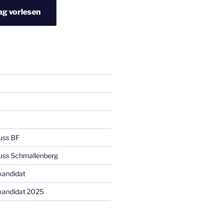
ag vorlesen
uss BF
uss Schmallenberg
kandidat
kandidat 2025