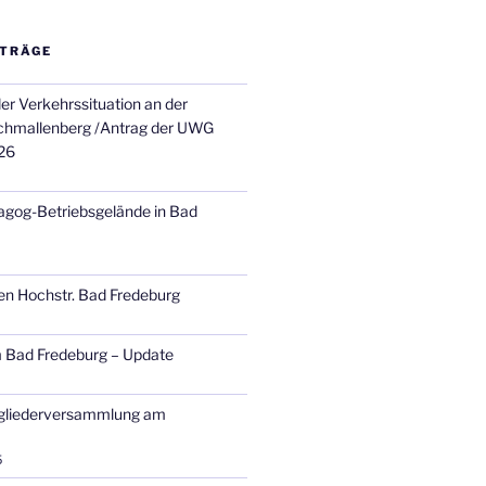
ITRÄGE
er Verkehrssituation an der
chmallenberg /Antrag der UWG
26
agog-Betriebsgelände in Bad
en Hochstr. Bad Fredeburg
 Bad Fredeburg – Update
tgliederversammlung am
5