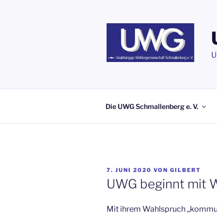
Zum
Inhalt
springen
U
Die UWG Schmallenberg e. V.
VERÖFFENTLICHT
7. JUNI 2020
VON
GILBERT
AM
UWG beginnt mit 
Mit ihrem Wahlspruch „kommun