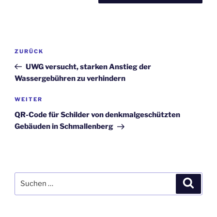
Beitragsnavigation
Vorheriger
ZURÜCK
Beitrag
UWG versucht, starken Anstieg der
Wassergebühren zu verhindern
Nächster
WEITER
Beitrag
QR-Code für Schilder von denkmalgeschützten
Gebäuden in Schmallenberg
Suchen
Suche
nach: